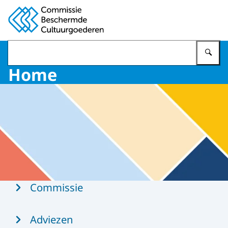
Naar de homepage van Commissie Beschermde Cultuur
Vu
Home
Menu
Commissie
Adviezen