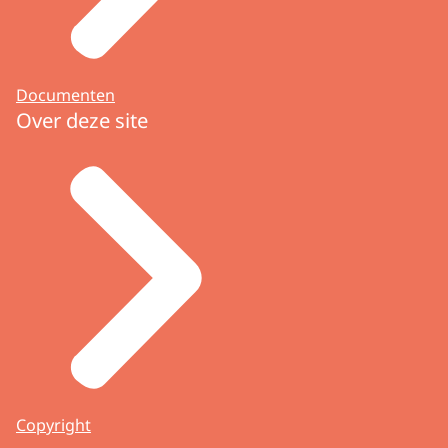
Een eigenaar van een bijzonder voorwerp of
verzameling kan ook zelf een voorstel tot
aanwijzing of afvoering van een beschermd
cultuurgoed of verzameling indienen. De
Documenten
commissie geeft advies aan de minister van
Over deze site
OCW
over dit voorstel. Meer informatie hierover
vindt u op de pagina
Procedure
.
Ook kan de commissie uit zichzelf een advies
geven aan de minister over de
beschermwaardigheid van cultuurgoederen en
verzamelingen van particulieren.
Copyright