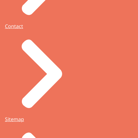
advies aan de minister over de
beschermwaardigheid van deze voorwerpen.
Dit doet de commissie om te voorkomen dat
bijzondere voorwerpen ongemerkt uit de
Contact
Rijkscollectie verdwijnen.
Meer informatie vindt u op de website van de
Rijksdienst voor het Cultureel Erfgoed:
Sitemap
artikel 3.7 van de Erfgoedwet
die gaan over: de
cultuurhistorische of wetenschappelijke
betekenis en de bijzondere schoonheid van