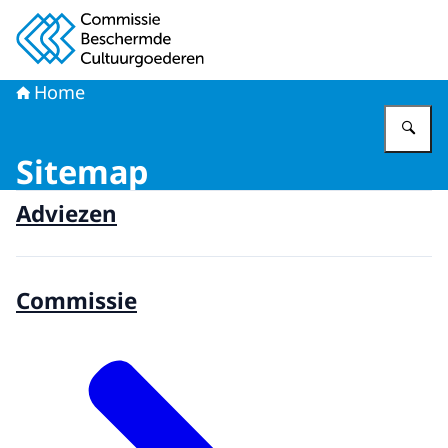
Naar de homepage van Commissie Beschermde Cultuur
Home
Vu
Sitemap
Adviezen
Commissie